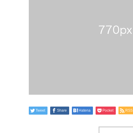
Tweet
Share
Hatena
Pocket
RSS