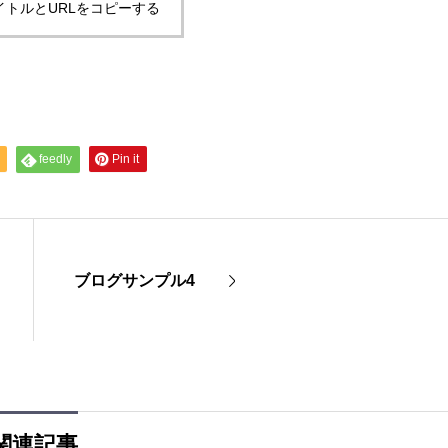
イトルとURLをコピーする
feedly
Pin it
ブログサンプル4
関連記事