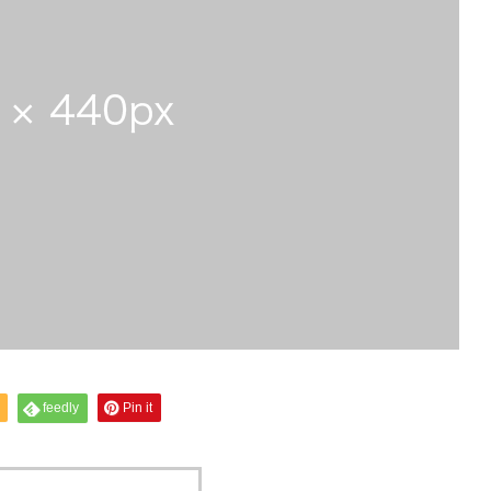
feedly
Pin it